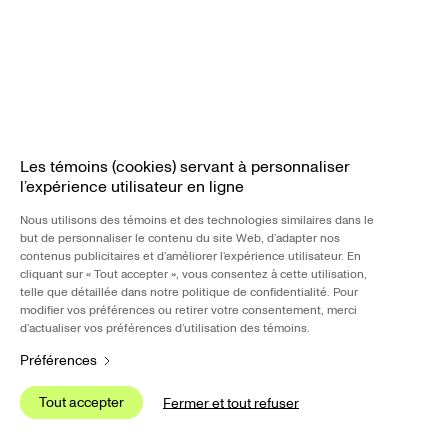
R
Les témoins (cookies) servant à personnaliser
l’expérience utilisateur en ligne
Nous 
Nous utilisons des témoins et des technologies similaires dans le
de L
but de personnaliser le contenu du site Web, d’adapter nos
intér
contenus publicitaires et d’améliorer l’expérience utilisateur. En
cliquant sur « Tout accepter », vous consentez à cette utilisation,
telle que détaillée dans notre politique de confidentialité. Pour
Nous 
modifier vos préférences ou retirer votre consentement, merci
de p
explo
d’actualiser vos préférences d’utilisation des témoins.
plate
Préférences
tierc
Tout accepter
S
Fermer et tout refuser
Tout accepter
S