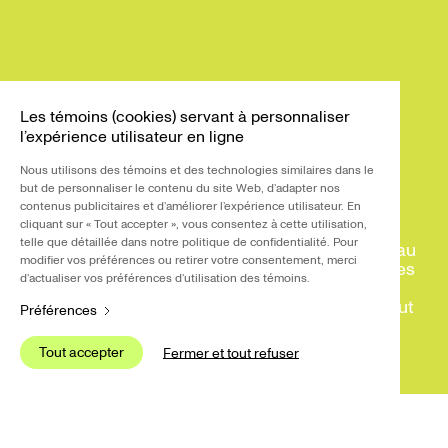
R
Les témoins (cookies) servant à personnaliser
l’expérience utilisateur en ligne
Nous 
Nous utilisons des témoins et des technologies similaires dans le
de L
À portée de REM
but de personnaliser le contenu du site Web, d’adapter nos
intér
contenus publicitaires et d’améliorer l’expérience utilisateur. En
cliquant sur « Tout accepter », vous consentez à cette utilisation,
telle que détaillée dans notre politique de confidentialité. Pour
Nous 
L’antenne Deux-Montagnes du Réseau
modifier vos préférences ou retirer votre consentement, merci
de p
express métropolitain ouvre la voie à de nouvelles
explo
d’actualiser vos préférences d’utilisation des témoins.
connexions entre des lieux, des moments et,
plate
surtout, des gens. Une campagne qui célèbre tout
Préférences
tierc
ce qui devient désormais possible à portée de
REM.
Tout accepter
S
Fermer et tout refuser
Tout accepter
S
Client