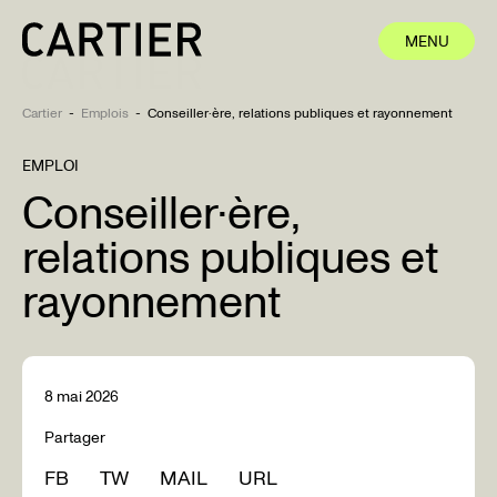
MENU
MENU
FERMER
FERMER
Cartier
-
Emplois
-
Conseiller·ère, relations publiques et rayonnement
ions
EMPLOI
Conseiller·ère,
os
se
relations publiques et
es
rayonnement
ct
8 mai 2026
Facebook
LinkedIn
Partager
Instagram
English
FB
TW
MAIL
URL