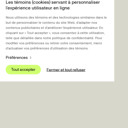
Les témoins (cookies) servant à personnaliser
l’expérience utilisateur en ligne
Nous 
Nous utilisons des témoins et des technologies similaires dans le
de L
but de personnaliser le contenu du site Web, d’adapter nos
intér
contenus publicitaires et d’améliorer l’expérience utilisateur. En
cliquant sur « Tout accepter », vous consentez à cette utilisation,
telle que détaillée dans notre politique de confidentialité. Pour
Nous 
modifier vos préférences ou retirer votre consentement, merci
de p
explo
d’actualiser vos préférences d’utilisation des témoins.
plate
Préférences
tierc
Tout accepter
S
Fermer et tout refuser
Tout accepter
S