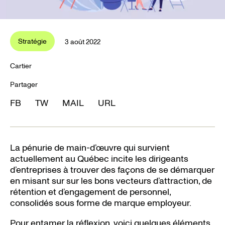
Stratégie
3 août 2022
Stratégie
Cartier
Partager
FB
TW
MAIL
URL
La pénurie de main-d’œuvre qui survient
actuellement au Québec incite les dirigeants
d’entreprises à trouver des façons de se démarquer
en misant sur sur les bons vecteurs d’attraction, de
rétention et d’engagement de personnel,
consolidés sous forme de marque employeur.
Pour entamer la réflexion, voici quelques éléments