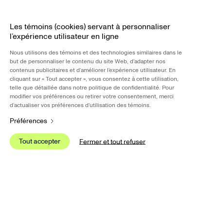
R
Les témoins (cookies) servant à personnaliser
l’expérience utilisateur en ligne
Nous 
Nous utilisons des témoins et des technologies similaires dans le
de L
but de personnaliser le contenu du site Web, d’adapter nos
intér
contenus publicitaires et d’améliorer l’expérience utilisateur. En
cliquant sur « Tout accepter », vous consentez à cette utilisation,
telle que détaillée dans notre politique de confidentialité. Pour
Nous 
modifier vos préférences ou retirer votre consentement, merci
de p
explo
d’actualiser vos préférences d’utilisation des témoins.
plate
Préférences
tierc
Tout accepter
S
Fermer et tout refuser
Tout accepter
S