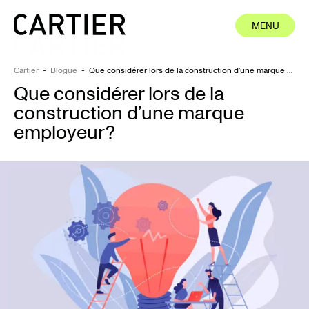
MENU
MENU
FERMER
FERMER
Cartier
-
Blogue
-
Que considérer lors de la construction d’une marque employeur?
Que considérer lors de la
ions
construction d’une marque
os
employeur?
se
es
ct
Facebook
LinkedIn
Instagram
English